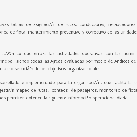
ivas tablas de asignaciÃ³n de rutas, conductores, recaudadores
n lÃ­nea de flota, mantenimiento preventivo y correctivo de las 
stÃ©mico que enlaza las actividades operativas con las adminis
incipal, siendo todas las Ã¡reas evaluadas por medio de Ã­ndices de
 la consecuciÃ³n de los objetivos organizacionales.
rrollado e implementado para la organizaciÃ³n, que facilita la c
gestiÃ³n mapeo de rutas, conteos de pasajeros, monitoreo de flota,
 nos permiten obtener la siguiente informaci6n operacional diaria: