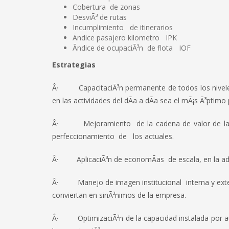
Cobertura de zonas
DesviÃ³ de rutas
Incumplimiento de itinerarios
Ãndice pasajero kilometro IPK
Ãndice de ocupaciÃ³n de flota IOF
Estrategias
Â· CapacitaciÃ³n permanente de todos los niveles j
en las actividades del dÃ­a a dÃ­a sea el mÃ¡s Ã³ptimo 
Â· Mejoramiento de la cadena de valor de la in
perfeccionamiento de los actuales.
Â· AplicaciÃ³n de economÃ­as de escala, en la adqu
Â· Manejo de imagen institucional interna y extern
conviertan en sinÃ³nimos de la empresa.
Â· OptimizaciÃ³n de la capacidad instalada por aut