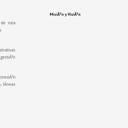
MisiÃ³n y VisiÃ³n
 de ruta
unidades
trativas
 gestiÃ³n
onexiÃ³n
 lÃ­neas