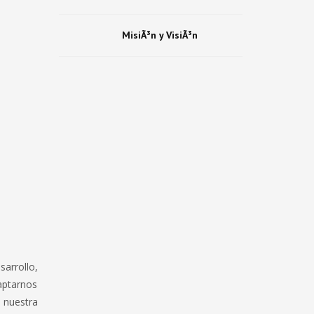
MisiÃ³n y VisiÃ³n
arrollo,
aptarnos
 nuestra