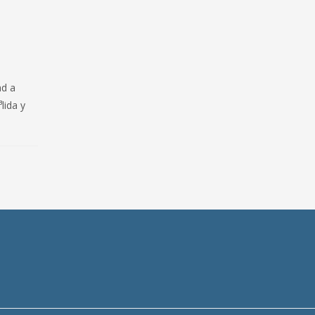
ad a
lida y