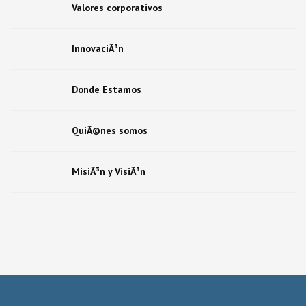
Valores corporativos
InnovaciÃ³n
Donde Estamos
QuiÃ©nes somos
MisiÃ³n y VisiÃ³n